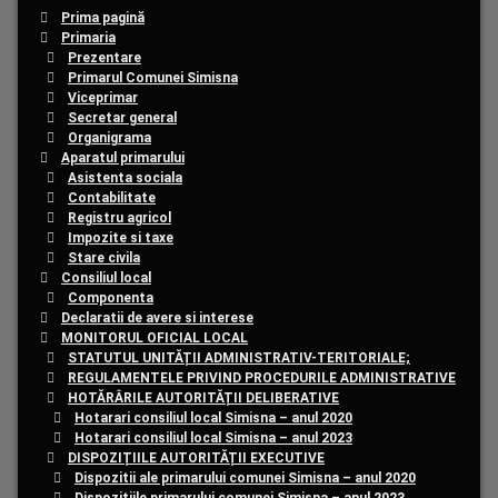
Prima pagină
Primaria
Prezentare
Primarul Comunei Simisna
Viceprimar
Secretar general
Organigrama
Aparatul primarului
Asistenta sociala
Contabilitate
Registru agricol
Impozite si taxe
Stare civila
Consiliul local
Componenta
Declaratii de avere si interese
MONITORUL OFICIAL LOCAL
STATUTUL UNITĂȚII ADMINISTRATIV-TERITORIALE;
REGULAMENTELE PRIVIND PROCEDURILE ADMINISTRATIVE
HOTĂRÂRILE AUTORITĂȚII DELIBERATIVE
Hotarari consiliul local Simisna – anul 2020
Hotarari consiliul local Simisna – anul 2023
DISPOZIȚIILE AUTORITĂȚII EXECUTIVE
Dispozitii ale primarului comunei Simisna – anul 2020