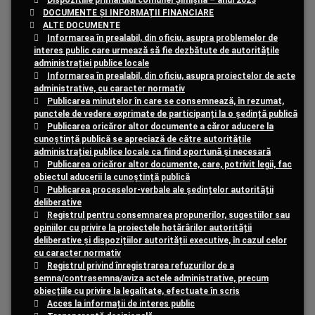
Dispozitiile primarului comunei Șimișna – anul 2023
DOCUMENTE ȘI INFORMAȚII FINANCIARE
ALTE DOCUMENTE
Informarea în prealabil, din oficiu, asupra problemelor de
interes public care urmează să fie dezbătute de autoritățile
administrației publice locale
Informarea în prealabil, din oficiu, asupra proiectelor de acte
administrative, cu caracter normativ
Publicarea minutelor în care se consemnează, în rezumat,
punctele de vedere exprimate de participanți la o ședință publică
Publicarea oricăror altor documente a căror aducere la
cunoștință publică se apreciază de către autoritățile
administrației publice locale ca fiind oportună și necesară
Publicarea oricăror altor documente, care, potrivit legii, fac
obiectul aducerii la cunoștință publică
Publicarea proceselor-verbale ale ședințelor autorității
deliberative
Registrul pentru consemnarea propunerilor, sugestiilor sau
opiniilor cu privire la proiectele hotărârilor autorității
deliberative și dispozițiilor autorității executive, în cazul celor
cu caracter normativ
Registrul privind înregistrarea refuzurilor de a
semna/contrasemna/aviza actele administrative, precum
obiecțiile cu privire la legalitate, efectuate în scris
Acces la informații de interes public