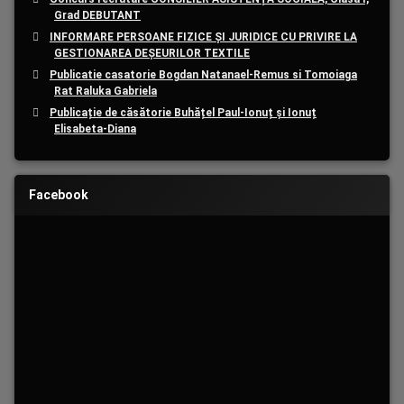
Grad DEBUTANT
INFORMARE PERSOANE FIZICE ȘI JURIDICE CU PRIVIRE LA
GESTIONAREA DEȘEURILOR TEXTILE
Publicatie casatorie Bogdan Natanael-Remus si Tomoiaga
Rat Raluka Gabriela
Publicație de căsătorie Buhățel Paul-Ionuț și Ionuț
Elisabeta-Diana
Facebook