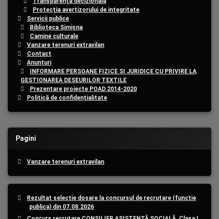
Transparență decizională
Protecția avertizorului de integritate
Servicii publice
Biblioteca Șimișna
Camine culturale
Vanzare terenuri extravilan
Contact
Anunturi
INFORMARE PERSOANE FIZICE ȘI JURIDICE CU PRIVIRE LA
GESTIONAREA DEȘEURILOR TEXTILE
Prezentare proiecte POAD 2014-2020
Politică de confidențialitate
Pagini
Vanzare terenuri extravilan
Rezultat selectie dosare la concursul de recrutare (functie
publica) din 07.08.2026
Concurs recrutare CONSILIER ASISTENȚĂ SOCIALĂ, Clasa I,