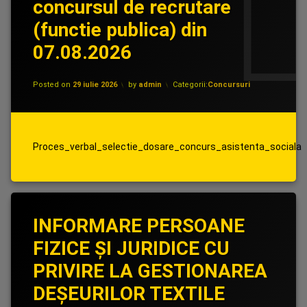
concursul de recrutare
(functie publica) din
07.08.2026
Updated on
29 iulie 2026
Posted on
29 iulie 2026
by
admin
Categorii:
Concursuri
Proces_verbal_selectie_dosare_concurs_asistenta_sociala
INFORMARE PERSOANE
FIZICE ȘI JURIDICE CU
PRIVIRE LA GESTIONAREA
DEȘEURILOR TEXTILE