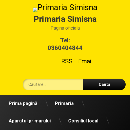
Sari
la
conținut
Primaria Simisna
Pagina oficiala
Tel:
0360404844
RSS
Email
Caută după:
Prima pagină
Primaria
Aparatul primarului
Consiliul local