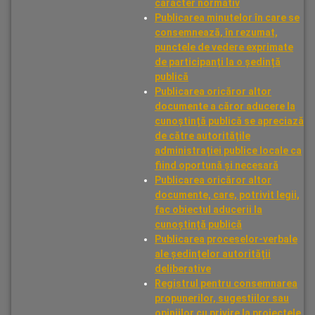
caracter normativ
Publicarea minutelor în care se
consemnează, în rezumat,
punctele de vedere exprimate
de participanți la o ședință
publică
Publicarea oricăror altor
documente a căror aducere la
cunoștință publică se apreciază
de către autoritățile
administrației publice locale ca
fiind oportună și necesară
Publicarea oricăror altor
documente, care, potrivit legii,
fac obiectul aducerii la
cunoștință publică
Publicarea proceselor-verbale
ale ședințelor autorității
deliberative
Registrul pentru consemnarea
propunerilor, sugestiilor sau
opiniilor cu privire la proiectele