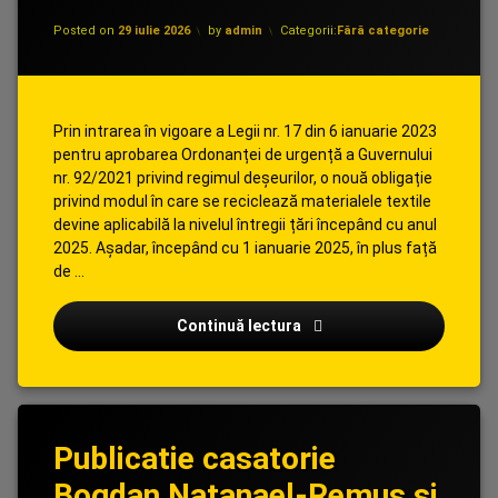
Posted on
29 iulie 2026
by
admin
Categorii:
Fără categorie
Prin intrarea în vigoare a Legii nr. 17 din 6 ianuarie 2023
pentru aprobarea Ordonanței de urgență a Guvernului
nr. 92/2021 privind regimul deșeurilor, o nouă obligație
privind modul în care se reciclează materialele textile
devine aplicabilă la nivelul întregii țări începând cu anul
2025. Așadar, începând cu 1 ianuarie 2025, în plus față
de …
INFORMARE PERSOANE FIZ
Continuă lectura
Publicatie casatorie
Bogdan Natanael-Remus si