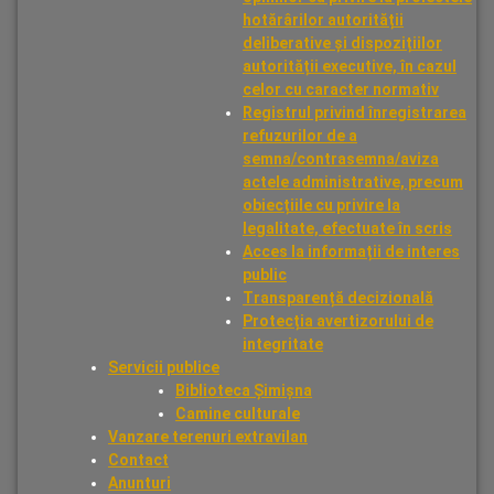
hotărârilor autorității
deliberative și dispozițiilor
autorității executive, în cazul
celor cu caracter normativ
Registrul privind înregistrarea
refuzurilor de a
semna/contrasemna/aviza
actele administrative, precum
obiecțiile cu privire la
legalitate, efectuate în scris
Acces la informații de interes
public
Transparență decizională
Protecția avertizorului de
integritate
Servicii publice
Biblioteca Șimișna
Camine culturale
Vanzare terenuri extravilan
Contact
Anunturi