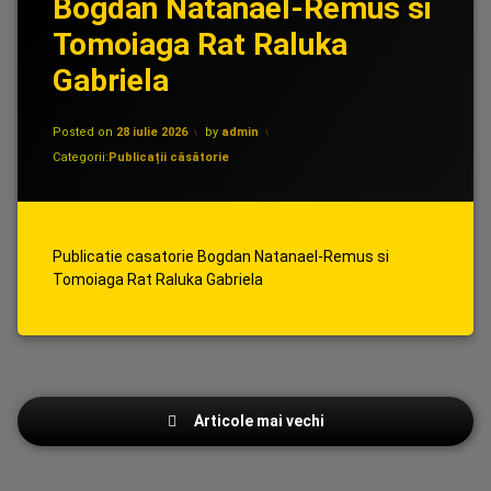
Bogdan Natanael-Remus si
Tomoiaga Rat Raluka
Gabriela
Posted on
28 iulie 2026
by
admin
Categorii:
Publicații căsătorie
Publicatie casatorie Bogdan Natanael-Remus si
Tomoiaga Rat Raluka Gabriela
Navigare
Articole mai vechi
în
articole