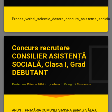
Proces_verbal_selectie_dosare_concurs_asistenta_sociala
Concurs recrutare
CONSILIER ASISTENȚĂ
SOCIALĂ, Clasa I, Grad
DEBUTANT
Updated on
2 iulie 2026
Posted on
25 iunie 2026
by
admin
Categorii:
Concursuri
ANUNŢ PRIMĂRIA COMUNEI ȘIMIȘNA, judeţul SĂLAJ,