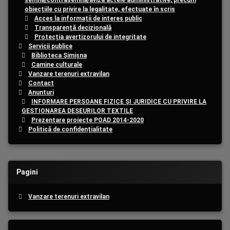
semna/contrasemna/aviza actele administrative, precum
obiecțiile cu privire la legalitate, efectuate în scris
Acces la informații de interes public
Transparență decizională
Protecția avertizorului de integritate
Servicii publice
Biblioteca Șimișna
Camine culturale
Vanzare terenuri extravilan
Contact
Anunturi
INFORMARE PERSOANE FIZICE ȘI JURIDICE CU PRIVIRE LA
GESTIONAREA DEȘEURILOR TEXTILE
Prezentare proiecte POAD 2014-2020
Politică de confidențialitate
Pagini
Vanzare terenuri extravilan