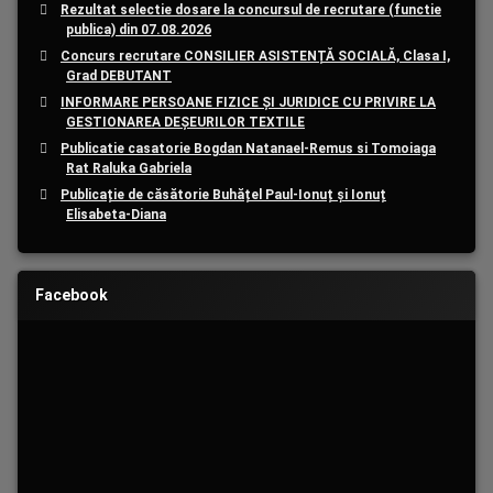
Rezultat selectie dosare la concursul de recrutare (functie
publica) din 07.08.2026
Concurs recrutare CONSILIER ASISTENȚĂ SOCIALĂ, Clasa I,
Grad DEBUTANT
INFORMARE PERSOANE FIZICE ȘI JURIDICE CU PRIVIRE LA
GESTIONAREA DEȘEURILOR TEXTILE
Publicatie casatorie Bogdan Natanael-Remus si Tomoiaga
Rat Raluka Gabriela
Publicație de căsătorie Buhățel Paul-Ionuț și Ionuț
Elisabeta-Diana
Facebook