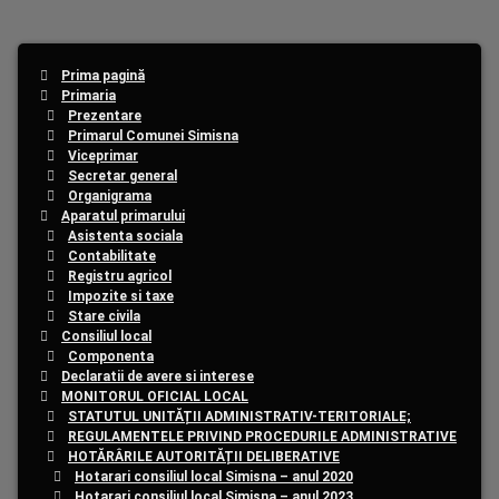
Prima pagină
Primaria
Prezentare
Primarul Comunei Simisna
Viceprimar
Secretar general
Organigrama
Aparatul primarului
Asistenta sociala
Contabilitate
Registru agricol
Impozite si taxe
Stare civila
Consiliul local
Componenta
Declaratii de avere si interese
MONITORUL OFICIAL LOCAL
STATUTUL UNITĂȚII ADMINISTRATIV-TERITORIALE;
REGULAMENTELE PRIVIND PROCEDURILE ADMINISTRATIVE
HOTĂRÂRILE AUTORITĂȚII DELIBERATIVE
Hotarari consiliul local Simisna – anul 2020
Hotarari consiliul local Simisna – anul 2023