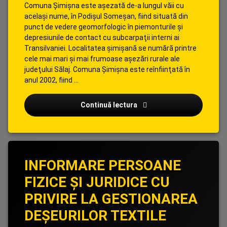
Comuna Şimişna este aşezată de-a lungul văii cu
acelaşi nume, în Podişul Someşan, fiind situată din
punct de vedere geomorfologic în piemonturile şi
depresiunile de contact cu subcarpaţii interni ai
Transilvaniei. Localitatea şimişană se numără printre
cele mai mari şi mai frumoase aşezări rurale ale
judeţului Sălaj. Comuna Şimişna este reînfiinţată în
anul 2002, fiind …
Prezentare
Continuă lectura
INFORMARE PERSOANE
FIZICE ȘI JURIDICE CU
PRIVIRE LA GESTIONAREA
DEȘEURILOR TEXTILE