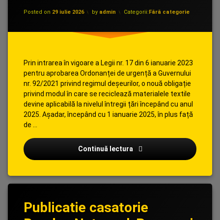
Posted on
29 iulie 2026
by
admin
Categorii:
Fără categorie
Prin intrarea în vigoare a Legii nr. 17 din 6 ianuarie 2023
pentru aprobarea Ordonanței de urgență a Guvernului
nr. 92/2021 privind regimul deșeurilor, o nouă obligație
privind modul în care se reciclează materialele textile
devine aplicabilă la nivelul întregii țări începând cu anul
2025. Așadar, începând cu 1 ianuarie 2025, în plus față
de …
INFORMARE PERSOANE FIZ
Continuă lectura
Publicatie casatorie