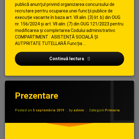
publică anunţul privind organizarea concursului de
recrutare pentru ocuparea unei funcţii publice de
execuție vacante în baza art. VII alin. (3) lit. b) din OUG
nr. 156/2024 şi art. VII alin. (7) din OUG 121/2023 pentru
modificarea şi completarea Codului administrativc
COMPARTIMENT : ASISTENȚĂ SOCIALĂ ȘI
AUTPRITATE TUTELLARĂ Funcția …
Concurs recrutare CONSI
Continuă lectura
Prezentare
Updated on
25 martie 2022
Posted on
5 septembrie 2019
by
admin
Categorii:
Primaria