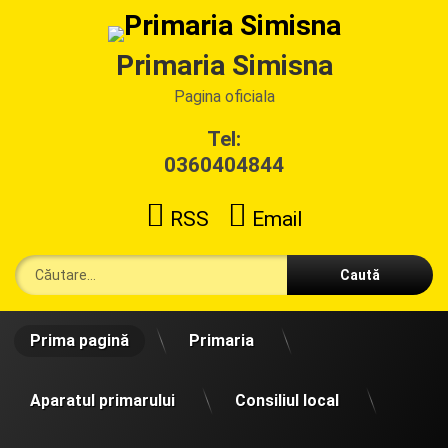
Sari
la
conținut
Primaria Simisna
Pagina oficiala
Tel:
0360404844
RSS
Email
Caută după:
Prima pagină
Primaria
Aparatul primarului
Consiliul local