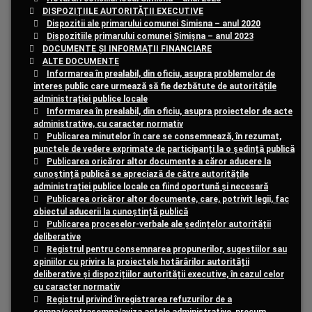
DISPOZIȚIILE AUTORITĂȚII EXECUTIVE
Dispozitii ale primarului comunei Simisna – anul 2020
Dispozitiile primarului comunei Șimișna – anul 2023
DOCUMENTE ȘI INFORMAȚII FINANCIARE
ALTE DOCUMENTE
Informarea în prealabil, din oficiu, asupra problemelor de
interes public care urmează să fie dezbătute de autoritățile
administrației publice locale
Informarea în prealabil, din oficiu, asupra proiectelor de acte
administrative, cu caracter normativ
Publicarea minutelor în care se consemnează, în rezumat,
punctele de vedere exprimate de participanți la o ședință publică
Publicarea oricăror altor documente a căror aducere la
cunoștință publică se apreciază de către autoritățile
administrației publice locale ca fiind oportună și necesară
Publicarea oricăror altor documente, care, potrivit legii, fac
obiectul aducerii la cunoștință publică
Publicarea proceselor-verbale ale ședințelor autorității
deliberative
Registrul pentru consemnarea propunerilor, sugestiilor sau
opiniilor cu privire la proiectele hotărârilor autorității
deliberative și dispozițiilor autorității executive, în cazul celor
cu caracter normativ
Registrul privind înregistrarea refuzurilor de a